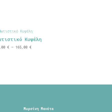
ωτιστικό Κυψέλη
Price
0,00
€
–
165,00
€
range:
80,00 €
through
165,00 €
Μυρσίνη Μανέτα