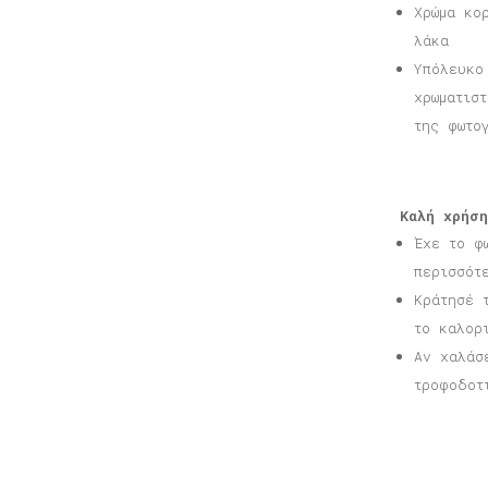
Χρώμα κο
λάκα
Υπόλευκο
χρωματισ
της φωτο
Καλή χρήση
Έχε το φ
περισσότ
Κράτησέ 
το καλορ
Αν χαλάσ
τροφοδοτ