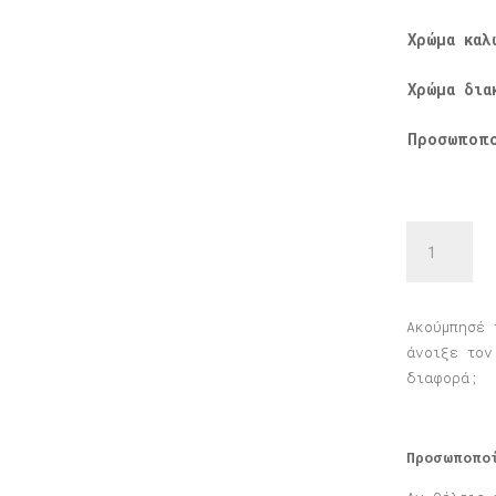
Χρώμα καλ
Χρώμα δια
Προσωποπ
Φωτιστικό
Όλα
Ρόδινα
ποσότητα
Ακούμπησέ 
άνοιξε τον
διαφορά;
Προσωποπο