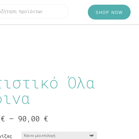
SHOP NOW
τιστικό Όλα
δινα
Price
0
€
–
90,00
€
range:
80,00 €
νίζας