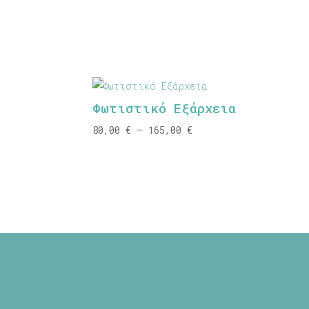
Φωτιστικό Εξάρχεια
Price
80,00
€
–
165,00
€
range:
80,00 €
through
165,00 €