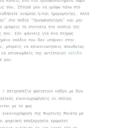
να κάνεις ένα πιο προσωποποιημένο δώρο
υς σου, ζήτησέ μου να γράψω πάνω στο
ιαδήποτε ονόματα ή/και ημερομηνίες. Απλά
αι” στο πεδίο “Προσωποποίηση” και μην
α γράψεις τα στοιχεία στα σχόλια της
ς σου. Εάν ψάχνεις για ένα πλήρως
ημένο σχέδιο που δεν υπάρχει στην
υ, μπορείς να επικοινωνήσεις απευθείας
 να επισκεφθείς της αντίστοιχη
σελίδα
e μου.
ο / επιτραπέζιο φωτιστικό κάδρο με δύο
ματικές εικονογραφήσεις οι οποίες
ονται με το φως
η εικονογράφηση της Μυρσίνης Μανέτα με
αι ψηφιακή επεξεργασία χρώματος