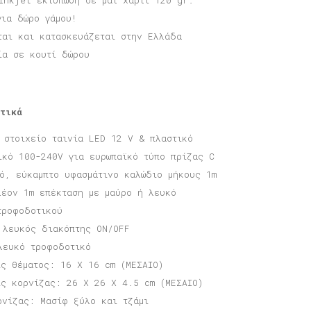
inkjet εκτύπωση σε ματ χαρτί 120 gr.
για δώρο γάμου!
ται και κατασκευάζεται στην Ελλάδα
ία σε κουτί δώρου
τικά
ό στοιχείο ταινία LED 12 V & πλαστικό
ικό 100-240V για ευρωπαϊκό τύπο πρίζας C
τό, εύκαμπτο υφασμάτινο καλώδιο μήκους 1m
λέον 1m επέκταση με μαύρο ή λευκό
τροφοδοτικού
 λευκός διακόπτης ON/OFF
λευκό τροφοδοτικό
ις θέματος: 16 X 16 cm (ΜΕΣΑΙΟ)
ις κορνίζας: 26 X 26 X 4.5 cm (ΜΕΣΑΙΟ)
ρνίζας: Μασίφ ξύλο και τζάμι