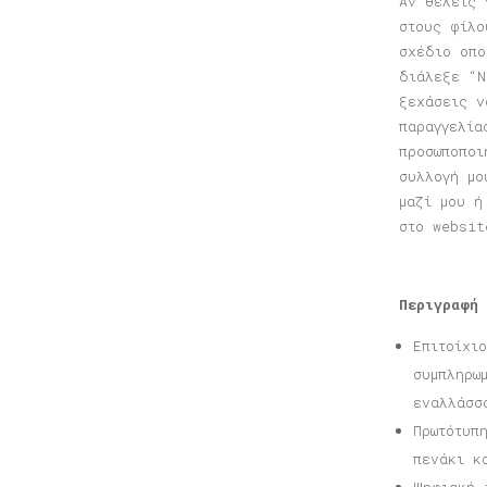
Αν θέλεις 
στους φίλο
σχέδιο οπο
διάλεξε “Ν
ξεχάσεις ν
παραγγελία
προσωποποι
συλλογή μο
μαζί μου ή
στο websit
Περιγραφή
Επιτοίχι
συμπληρω
εναλλάσσ
Πρωτότυπ
πενάκι κ