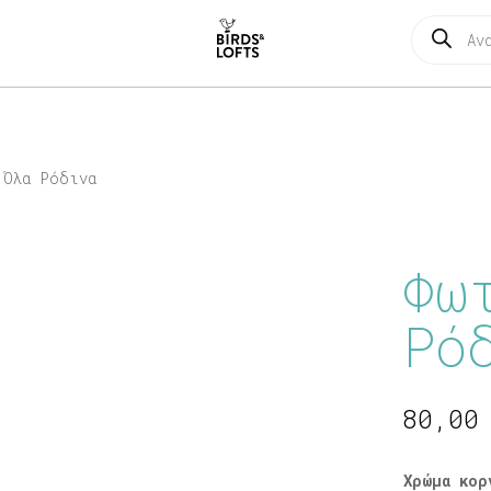
Products
search
 Όλα Ρόδινα
Φω
Ρό
80,0
Χρώμα κορ