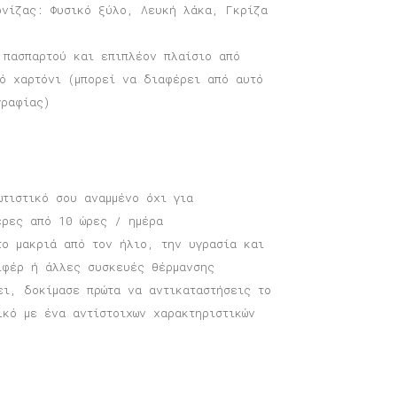
ρνίζας: Φυσικό ξύλο, Λευκή λάκα, Γκρίζα
 πασπαρτού και επιπλέον πλαίσιο από
τό χαρτόνι (μπορεί να διαφέρει από αυτό
γραφίας)
ωτιστικό σου αναμμένο όχι για
ερες από 10 ώρες / ημέρα
το μακριά από τον ήλιο, την υγρασία και
ιφέρ ή άλλες συσκευές θέρμανσης
ει, δοκίμασε πρώτα να αντικαταστήσεις το
ικό με ένα αντίστοιχων χαρακτηριστικών