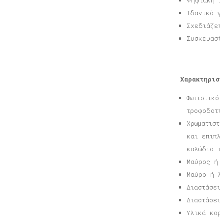
Ψηφιακή 
Ιδανικό 
Σχεδιάζε
Συσκευασ
Χαρακτηρισ
Φωτιστικ
τροφοδοτ
Χρωματισ
και επιπ
καλώδιο 
Μαύρος ή
Μαύρο ή 
Διαστάσε
Διαστάσε
Υλικά κο