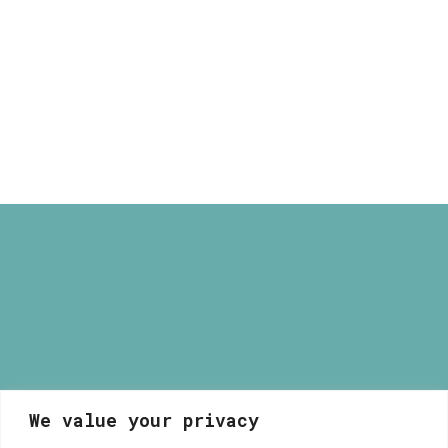
through
Φωτιστικό Ναύπλιο
165,00 €
Price
80,00
€
–
165,00
€
range:
80,00 €
through
165,00 €
ΑΠΟΣΤΟΛΗ & ΕΠΙΣΤΡΟΦΕΣ
ΑΠΟΡΡΗΤΟ ΚΑΙ ΑΣΦΑΛΕΙΑ
We value your privacy
Μυρσίνη Μανέτα