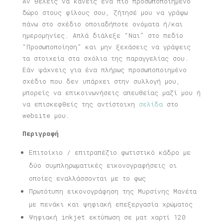
Αν θέλεις να κάνεις ένα πιο προσωποποιημένο
δώρο στους φίλους σου, ζήτησέ μου να γράψω
πάνω στο σχέδιο οποιαδήποτε ονόματα ή/και
ημερομηνίες. Απλά διάλεξε “Ναι” στο πεδίο
“Προσωποποίηση” και μην ξεχάσεις να γράψεις
τα στοιχεία στα σχόλια της παραγγελίας σου.
Εάν ψάχνεις για ένα πλήρως προσωποποιημένο
σχέδιο που δεν υπάρχει στην συλλογή μου,
μπορείς να επικοινωνήσεις απευθείας μαζί μου ή
να επισκεφθείς της αντίστοιχη
σελίδα
στο
website μου.
Περιγραφή
Επιτοίχιο / επιτραπέζιο φωτιστικό κάδρο με
δύο συμπληρωματικές εικονογραφήσεις οι
οποίες εναλλάσσονται με το φως
Πρωτότυπη εικονογράφηση της Μυρσίνης Μανέτα
με πενάκι και ψηφιακή επεξεργασία χρώματος
Ψηφιακή inkjet εκτύπωση σε ματ χαρτί 120