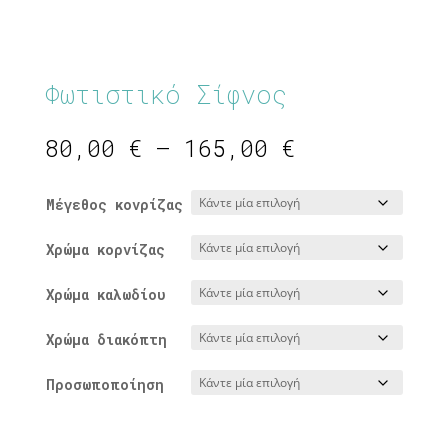
Φωτιστικό Σίφνος
Price
80,00
€
–
165,00
€
range:
80,00 €
Μέγεθος κονρίζας
through
165,00 €
Χρώμα κορνίζας
Χρώμα καλωδίου
Χρώμα διακόπτη
Προσωποποίηση