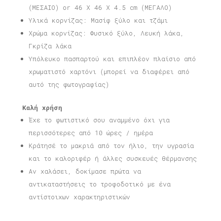
(ΜΕΣΑΙΟ) or 46 X 46 X 4.5 cm (ΜΕΓΑΛΟ)
Υλικά κορνίζας: Μασίφ ξύλο και τζάμι
Χρώμα κορνίζας: Φυσικό ξύλο, Λευκή λάκα,
Γκρίζα λάκα
Υπόλευκο πασπαρτού και επιπλέον πλαίσιο από
χρωματιστό χαρτόνι (μπορεί να διαφέρει από
αυτό της φωτογραφίας)
Καλή χρήση
Έχε το φωτιστικό σου αναμμένο όχι για
περισσότερες από 10 ώρες / ημέρα
Κράτησέ το μακριά από τον ήλιο, την υγρασία
και το καλοριφέρ ή άλλες συσκευές θέρμανσης
Αν χαλάσει, δοκίμασε πρώτα να
αντικαταστήσεις το τροφοδοτικό με ένα
αντίστοιχων χαρακτηριστικών