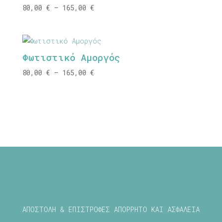
Price
80,00
€
–
165,00
€
range:
80,00 €
through
Φωτιστικό Αμοργός
165,00 €
Price
80,00
€
–
165,00
€
range:
80,00 €
through
165,00 €
ΑΠΟΣΤΟΛΗ & ΕΠΙΣΤΡΟΦΕΣ
ΑΠΟΡΡΗΤΟ ΚΑΙ ΑΣΦΑΛΕΙΑ