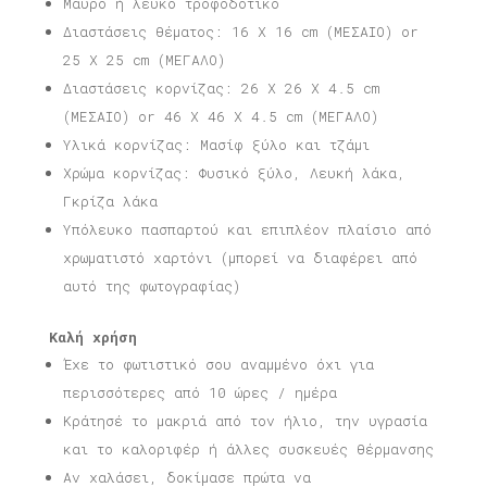
Μαύρο ή λευκό τροφοδοτικό
Διαστάσεις θέματος: 16 X 16 cm (ΜΕΣΑΙΟ) or
25 X 25 cm (ΜΕΓΑΛΟ)
Διαστάσεις κορνίζας: 26 X 26 X 4.5 cm
(ΜΕΣΑΙΟ) or 46 X 46 X 4.5 cm (ΜΕΓΑΛΟ)
Υλικά κορνίζας: Μασίφ ξύλο και τζάμι
Χρώμα κορνίζας: Φυσικό ξύλο, Λευκή λάκα,
Γκρίζα λάκα
Υπόλευκο πασπαρτού και επιπλέον πλαίσιο από
χρωματιστό χαρτόνι (μπορεί να διαφέρει από
αυτό της φωτογραφίας)
Καλή χρήση
Έχε το φωτιστικό σου αναμμένο όχι για
περισσότερες από 10 ώρες / ημέρα
Κράτησέ το μακριά από τον ήλιο, την υγρασία
και το καλοριφέρ ή άλλες συσκευές θέρμανσης
Αν χαλάσει, δοκίμασε πρώτα να