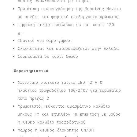
οποίες εναλλάσσονται με το φως
Πρωτότυπη εικονογράφηση της Μυρσίνης Μανέτα
με πενάκι και ψηφιακή επεξεργασία χρώματος
Ψηφιακή inkjet εκτύπωση σε ματ χαρτί 120
gr.
Ιδανικό για δώρο γάμου!
Σχεδιάζεται και κατασκευάζεται στην Ελλάδα
Συσκευασία σε κουτί δώρου
Χαρακτηριστικά
Φωτιστικό στοιχείο ταινία LED 12 V &
πλαστικό τροφοδοτικό 100-240V για ευρωπαϊκό
τύπο πρίζας C
Χρωματιστό, εύκαμπτο υφασμάτινο καλώδιο
μήκους 1m και επιπλέον 1m επέκταση με μαύρο
ή λευκό καλώδιο τροφοδοτικού
Μαύρος ή λευκός διακόπτης ON/OFF