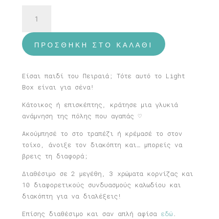
Φωτιστικό
Πειραιάς
ποσότητα
ΠΡΟΣΘΉΚΗ ΣΤΟ ΚΑΛΆΘΙ
Είσαι παιδί του Πειραιά; Τότε αυτό το Light
Box είναι για σένα!
Κάτοικος ή επισκέπτης, κράτησε μια γλυκιά
ανάμνηση της πόλης που αγαπάς ♡
Ακούμπησέ το στο τραπέζι ή κρέμασέ το στον
τοίχο, άνοιξε τον διακόπτη και… μπορείς να
βρεις τη διαφορά;
Διαθέσιμο σε 2 μεγέθη, 3 χρώματα κορνίζας και
10 διαφορετικούς συνδυασμούς καλωδίου και
διακόπτη για να διαλέξεις!
Επίσης διαθέσιμο και σαν απλή αφίσα
εδώ
.