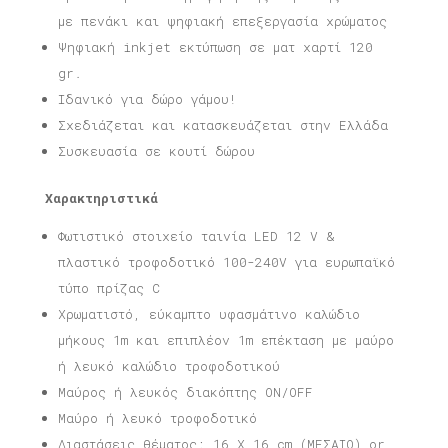
με πενάκι και ψηφιακή επεξεργασία χρώματος
Ψηφιακή inkjet εκτύπωση σε ματ χαρτί 120
gr.
Ιδανικό για δώρο γάμου!
Σχεδιάζεται και κατασκευάζεται στην Ελλάδα
Συσκευασία σε κουτί δώρου
Χαρακτηριστικά
Φωτιστικό στοιχείο ταινία LED 12 V &
πλαστικό τροφοδοτικό 100-240V για ευρωπαϊκό
τύπο πρίζας C
Χρωματιστό, εύκαμπτο υφασμάτινο καλώδιο
μήκους 1m και επιπλέον 1m επέκταση με μαύρο
ή λευκό καλώδιο τροφοδοτικού
Μαύρος ή λευκός διακόπτης ON/OFF
Μαύρο ή λευκό τροφοδοτικό
Διαστάσεις θέματος: 16 X 16 cm (ΜΕΣΑΙΟ) or