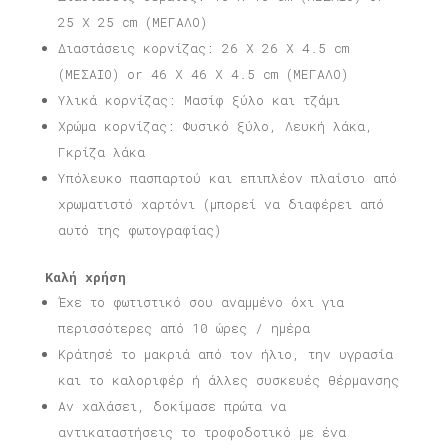
25 X 25 cm (ΜΕΓΑΛΟ)
Διαστάσεις κορνίζας: 26 X 26 X 4.5 cm
(ΜΕΣΑΙΟ) or 46 X 46 X 4.5 cm (ΜΕΓΑΛΟ)
Υλικά κορνίζας: Μασίφ ξύλο και τζάμι
Χρώμα κορνίζας: Φυσικό ξύλο, Λευκή λάκα,
Γκρίζα λάκα
Υπόλευκο πασπαρτού και επιπλέον πλαίσιο από
χρωματιστό χαρτόνι (μπορεί να διαφέρει από
αυτό της φωτογραφίας)
Καλή χρήση
Έχε το φωτιστικό σου αναμμένο όχι για
περισσότερες από 10 ώρες / ημέρα
Κράτησέ το μακριά από τον ήλιο, την υγρασία
και το καλοριφέρ ή άλλες συσκευές θέρμανσης
Αν χαλάσει, δοκίμασε πρώτα να
αντικαταστήσεις το τροφοδοτικό με ένα