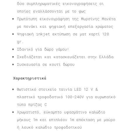
δύο συμπληρωματικές εικονογραφήσεις οι
οποίες εναλλάσσονται με το φως
Πρωτότυπη εικονογράφηση της Μυρσίνης Μανέτα
με πενάκι και ψηφιακή επεξεργασία χρώματος
Ψηφιακή inkjet εκτύπωση σε ματ χαρτί 120
gr.
Ιδανικό για δώρο γάμου!
Σχεδιάζεται και κατασκευάζεται στην Ελλάδα
Συσκευασία σε κουτί δώρου
Χαρακτηριστικά
Φωτιστικό στοιχείο ταινία LED 12 V &
πλαστικό τροφοδοτικό 100-240V για ευρωπαϊκό
τύπο πρίζας C
Χρωματιστό, εύκαμπτο υφασμάτινο καλώδιο
μήκους 1m και επιπλέον 1m επέκταση με μαύρο
ή λευκό καλώδιο τροφοδοτικού