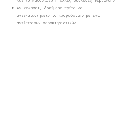
και το καλοριφέρ ή άλλες συσκευές θέρμανσης
Αν χαλάσει, δοκίμασε πρώτα να
αντικαταστήσεις το τροφοδοτικό με ένα
αντίστοιχων χαρακτηριστικών
Σχετικά προϊόντα
Φωτιστικό Μυτιλήνη
Price
80,00
€
–
165,00
€
range:
80,00 €
through