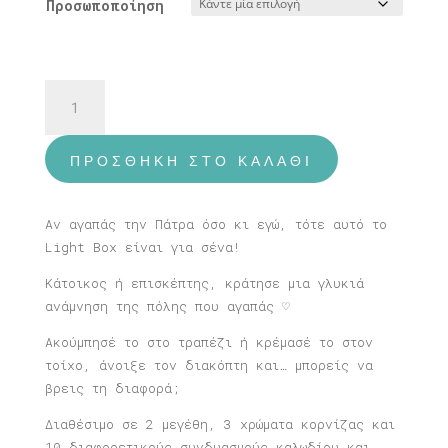
Προσωποποίηση
Φωτιστικό
Πάτρα
ποσότητα
ΠΡΟΣΘΉΚΗ ΣΤΟ ΚΑΛΆΘΙ
Αν αγαπάς την Πάτρα όσο κι εγώ, τότε αυτό το
Light Box είναι για σένα!
Κάτοικος ή επισκέπτης, κράτησε μια γλυκιά
ανάμνηση της πόλης που αγαπάς ♡
Ακούμπησέ το στο τραπέζι ή κρέμασέ το στον
τοίχο, άνοιξε τον διακόπτη και… μπορείς να
βρεις τη διαφορά;
Διαθέσιμο σε 2 μεγέθη, 3 χρώματα κορνίζας και
10 διαφορετικούς συνδυασμούς καλωδίου και