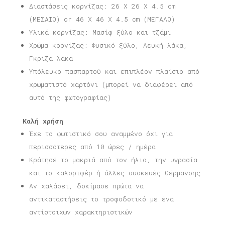
Διαστάσεις κορνίζας: 26 X 26 X 4.5 cm
(ΜΕΣΑΙΟ) or 46 X 46 X 4.5 cm (ΜΕΓΑΛΟ)
Υλικά κορνίζας: Μασίφ ξύλο και τζάμι
Χρώμα κορνίζας: Φυσικό ξύλο, Λευκή λάκα,
Γκρίζα λάκα
Υπόλευκο πασπαρτού και επιπλέον πλαίσιο από
χρωματιστό χαρτόνι (μπορεί να διαφέρει από
αυτό της φωτογραφίας)
Καλή χρήση
Έχε το φωτιστικό σου αναμμένο όχι για
περισσότερες από 10 ώρες / ημέρα
Κράτησέ το μακριά από τον ήλιο, την υγρασία
και το καλοριφέρ ή άλλες συσκευές θέρμανσης
Αν χαλάσει, δοκίμασε πρώτα να
αντικαταστήσεις το τροφοδοτικό με ένα
αντίστοιχων χαρακτηριστικών