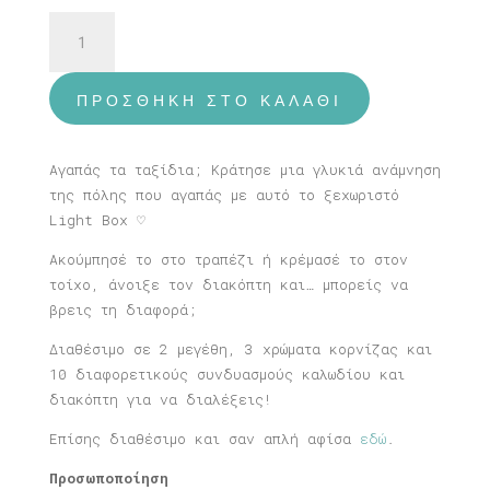
Φωτιστικό
Μπράιτον
ποσότητα
ΠΡΟΣΘΉΚΗ ΣΤΟ ΚΑΛΆΘΙ
Αγαπάς τα ταξίδια; Κράτησε μια γλυκιά ανάμνηση
της πόλης που αγαπάς με αυτό το ξεχωριστό
Light Box ♡
Ακούμπησέ το στο τραπέζι ή κρέμασέ το στον
τοίχο, άνοιξε τον διακόπτη και… μπορείς να
βρεις τη διαφορά;
Διαθέσιμο σε 2 μεγέθη, 3 χρώματα κορνίζας και
10 διαφορετικούς συνδυασμούς καλωδίου και
διακόπτη για να διαλέξεις!
Επίσης διαθέσιμο και σαν απλή αφίσα
εδώ
.
Προσωποποίηση