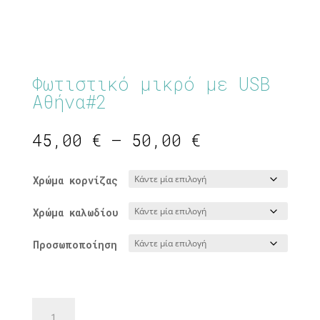
Φωτιστικό μικρό με USB
Αθήνα#2
Price
45,00
€
–
50,00
€
range:
45,00 €
Χρώμα κορνίζας
through
50,00 €
Χρώμα καλωδίου
Προσωποποίηση
Φωτιστικό