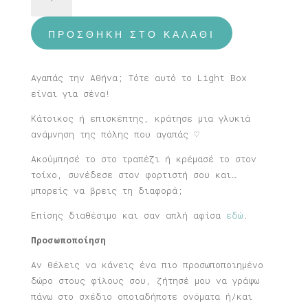
μικρό
με
USB
ΠΡΟΣΘΉΚΗ ΣΤΟ ΚΑΛΆΘΙ
Αθήνα#2
ποσότητα
Αγαπάς την Αθήνα; Τότε αυτό το Light Box
είναι για σένα!
Κάτοικος ή επισκέπτης, κράτησε μια γλυκιά
ανάμνηση της πόλης που αγαπάς ♡
Ακούμπησέ το στο τραπέζι ή κρέμασέ το στον
τοίχο, συνέδεσε στον φορτιστή σου και…
μπορείς να βρεις τη διαφορά;
Επίσης διαθέσιμο και σαν απλή αφίσα
εδώ
.
Προσωποποίηση
Αν θέλεις να κάνεις ένα πιο προσωποποιημένο
δώρο στους φίλους σου, ζήτησέ μου να γράψω
πάνω στο σχέδιο οποιαδήποτε ονόματα ή/και