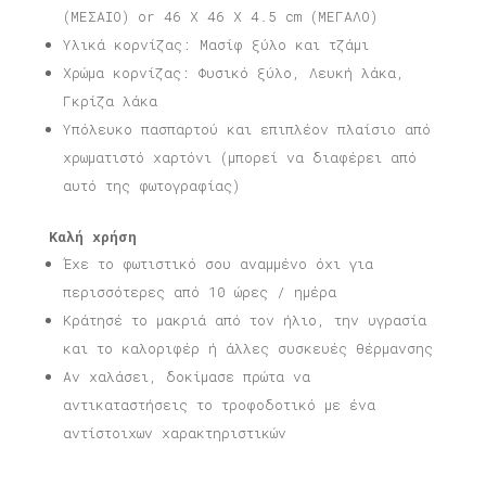
(ΜΕΣΑΙΟ) or 46 X 46 X 4.5 cm (ΜΕΓΑΛΟ)
Υλικά κορνίζας: Μασίφ ξύλο και τζάμι
Χρώμα κορνίζας: Φυσικό ξύλο, Λευκή λάκα,
Γκρίζα λάκα
Υπόλευκο πασπαρτού και επιπλέον πλαίσιο από
χρωματιστό χαρτόνι (μπορεί να διαφέρει από
αυτό της φωτογραφίας)
Καλή χρήση
Έχε το φωτιστικό σου αναμμένο όχι για
περισσότερες από 10 ώρες / ημέρα
Κράτησέ το μακριά από τον ήλιο, την υγρασία
και το καλοριφέρ ή άλλες συσκευές θέρμανσης
Αν χαλάσει, δοκίμασε πρώτα να
αντικαταστήσεις το τροφοδοτικό με ένα
αντίστοιχων χαρακτηριστικών