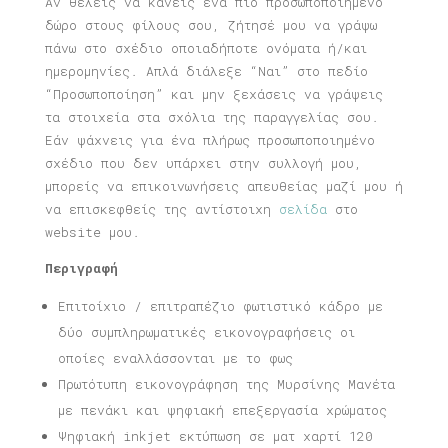
Αν θέλεις να κάνεις ένα πιο προσωποποιημένο
δώρο στους φίλους σου, ζήτησέ μου να γράψω
πάνω στο σχέδιο οποιαδήποτε ονόματα ή/και
ημερομηνίες. Απλά διάλεξε “Ναι” στο πεδίο
“Προσωποποίηση” και μην ξεχάσεις να γράψεις
τα στοιχεία στα σχόλια της παραγγελίας σου.
Εάν ψάχνεις για ένα πλήρως προσωποποιημένο
σχέδιο που δεν υπάρχει στην συλλογή μου,
μπορείς να επικοινωνήσεις απευθείας μαζί μου ή
να επισκεφθείς της αντίστοιχη
σελίδα
στο
website μου.
Περιγραφή
Επιτοίχιο / επιτραπέζιο φωτιστικό κάδρο με
δύο συμπληρωματικές εικονογραφήσεις οι
οποίες εναλλάσσονται με το φως
Πρωτότυπη εικονογράφηση της Μυρσίνης Μανέτα
με πενάκι και ψηφιακή επεξεργασία χρώματος
Ψηφιακή inkjet εκτύπωση σε ματ χαρτί 120