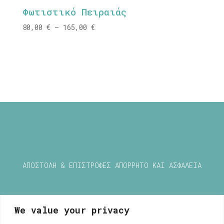
through
Φωτιστικό Πειραιάς
165,00 €
Price
80,00
€
–
165,00
€
range:
80,00 €
through
165,00 €
ΑΠΟΣΤΟΛΗ & ΕΠΙΣΤΡΟΦΕΣ
ΑΠΟΡΡΗΤΟ ΚΑΙ ΑΣΦΑΛΕΙΑ
We value your privacy
Μυρσίνη Μανέτα