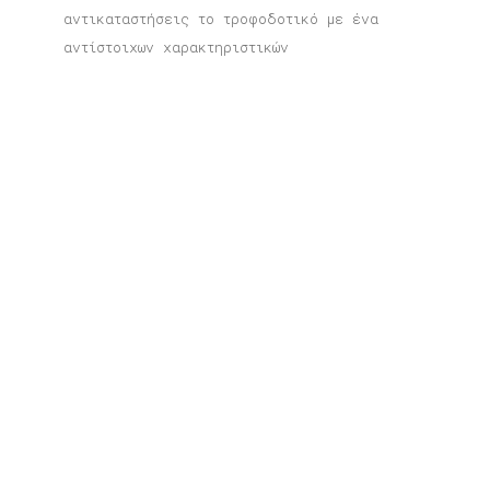
αντικαταστήσεις το τροφοδοτικό με ένα
αντίστοιχων χαρακτηριστικών
Σχετικά προϊόντα
Φωτιστικό Λονδίνο
Price
80,00
€
–
165,00
€
range:
80,00 €
through
Φωτιστικό Καρδαμύλη
165,00 €