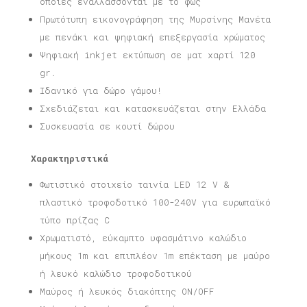
οποίες εναλλάσσονται με το φως
Πρωτότυπη εικονογράφηση της Μυρσίνης Μανέτα
με πενάκι και ψηφιακή επεξεργασία χρώματος
Ψηφιακή inkjet εκτύπωση σε ματ χαρτί 120
gr.
Ιδανικό για δώρο γάμου!
Σχεδιάζεται και κατασκευάζεται στην Ελλάδα
Συσκευασία σε κουτί δώρου
Χαρακτηριστικά
Φωτιστικό στοιχείο ταινία LED 12 V &
πλαστικό τροφοδοτικό 100-240V για ευρωπαϊκό
τύπο πρίζας C
Χρωματιστό, εύκαμπτο υφασμάτινο καλώδιο
μήκους 1m και επιπλέον 1m επέκταση με μαύρο
ή λευκό καλώδιο τροφοδοτικού
Μαύρος ή λευκός διακόπτης ON/OFF