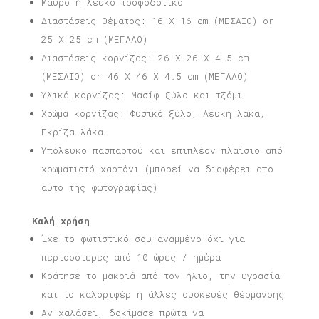
Μαύρο ή λευκό τροφοδοτικό
Διαστάσεις θέματος: 16 X 16 cm (ΜΕΣΑΙΟ) or
25 X 25 cm (ΜΕΓΑΛΟ)
Διαστάσεις κορνίζας: 26 X 26 X 4.5 cm
(ΜΕΣΑΙΟ) or 46 X 46 X 4.5 cm (ΜΕΓΑΛΟ)
Υλικά κορνίζας: Μασίφ ξύλο και τζάμι
Χρώμα κορνίζας: Φυσικό ξύλο, Λευκή λάκα,
Γκρίζα λάκα
Υπόλευκο πασπαρτού και επιπλέον πλαίσιο από
χρωματιστό χαρτόνι (μπορεί να διαφέρει από
αυτό της φωτογραφίας)
Καλή χρήση
Έχε το φωτιστικό σου αναμμένο όχι για
περισσότερες από 10 ώρες / ημέρα
Κράτησέ το μακριά από τον ήλιο, την υγρασία
και το καλοριφέρ ή άλλες συσκευές θέρμανσης
Αν χαλάσει, δοκίμασε πρώτα να