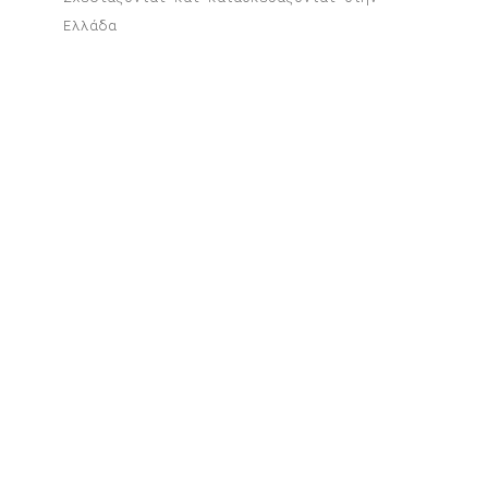
Ελλάδα
Σχετικά προϊόντα
Κάλτσες Κρύα Πόδια, Ζεστή
Καρδιά
15,00
€
Όλα Ανθηρά – Ευχετήρια κάρτα