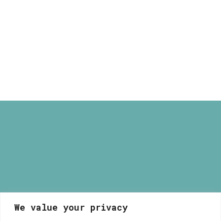
through
Φωτιστικό Βόλος
165,00 €
Price
80,00
€
–
165,00
€
range:
80,00 €
through
165,00 €
ΑΠΟΣΤΟΛΗ & ΕΠΙΣΤΡΟΦΕΣ
ΑΠΟΡΡΗΤΟ ΚΑΙ ΑΣΦΑΛΕΙΑ
We value your privacy
Μυρσίνη Μανέτα