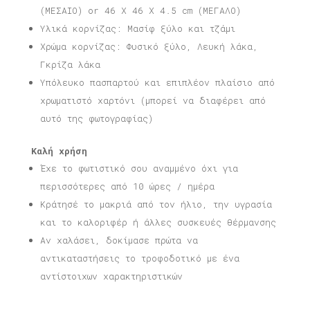
(ΜΕΣΑΙΟ) or 46 X 46 X 4.5 cm (ΜΕΓΑΛΟ)
Υλικά κορνίζας: Μασίφ ξύλο και τζάμι
Χρώμα κορνίζας: Φυσικό ξύλο, Λευκή λάκα,
Γκρίζα λάκα
Υπόλευκο πασπαρτού και επιπλέον πλαίσιο από
χρωματιστό χαρτόνι (μπορεί να διαφέρει από
αυτό της φωτογραφίας)
Καλή χρήση
Έχε το φωτιστικό σου αναμμένο όχι για
περισσότερες από 10 ώρες / ημέρα
Κράτησέ το μακριά από τον ήλιο, την υγρασία
και το καλοριφέρ ή άλλες συσκευές θέρμανσης
Αν χαλάσει, δοκίμασε πρώτα να
αντικαταστήσεις το τροφοδοτικό με ένα
αντίστοιχων χαρακτηριστικών