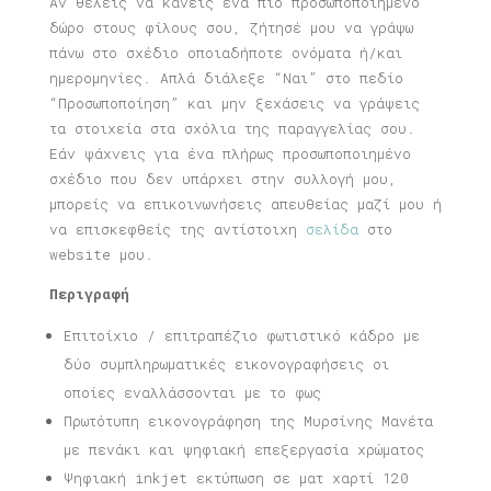
Αν θέλεις να κάνεις ένα πιο προσωποποιημένο
δώρο στους φίλους σου, ζήτησέ μου να γράψω
πάνω στο σχέδιο οποιαδήποτε ονόματα ή/και
ημερομηνίες. Απλά διάλεξε “Ναι” στο πεδίο
“Προσωποποίηση” και μην ξεχάσεις να γράψεις
τα στοιχεία στα σχόλια της παραγγελίας σου.
Εάν ψάχνεις για ένα πλήρως προσωποποιημένο
σχέδιο που δεν υπάρχει στην συλλογή μου,
μπορείς να επικοινωνήσεις απευθείας μαζί μου ή
να επισκεφθείς της αντίστοιχη
σελίδα
στο
website μου.
Περιγραφή
Επιτοίχιο / επιτραπέζιο φωτιστικό κάδρο με
δύο συμπληρωματικές εικονογραφήσεις οι
οποίες εναλλάσσονται με το φως
Πρωτότυπη εικονογράφηση της Μυρσίνης Μανέτα
με πενάκι και ψηφιακή επεξεργασία χρώματος
Ψηφιακή inkjet εκτύπωση σε ματ χαρτί 120