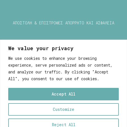
ΑΠΟΣΤΟΛΗ & ΕΠΙΣΤΡΟΦΕΣ
ΑΠΟΡΡΗΤΟ ΚΑΙ ΑΣΦΑΛΕΙΑ
We value your privacy
Μυρσίνη Μανέτα
Ευαγγελιστρίας 9, 84100
We use cookies to enhance your browsing
Ερμούπολη, Σύρος
experience, serve personalized ads or content,
Τηλ. 22810.88.069
and analyze our traffic. By clicking "Accept
All", you consent to our use of cookies.
2025 © BIRDS & LOFTS / MYRSINI MANETA
Accept All
WEB DEVELOPEMENT WITH ♥ BY FABULOUS
Customize
0
Reject All