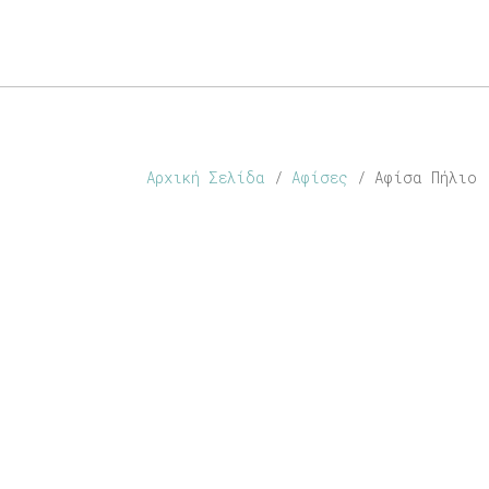
ABOUT
SHOP
PERSONALISED
CONTACT
Αρχική Σελίδα
/
Αφίσες
/ Αφίσα Πήλιο