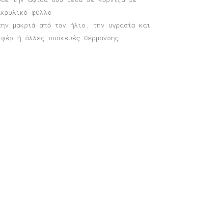
ακρυλικό φύλλο
την μακριά από τον ήλιο, την υγρασία και
ιφέρ ή άλλες συσκευές θέρμανσης
φίσα Αβάνα
Price
6,00
€
–
40,00
€
range:
16,00 €
through