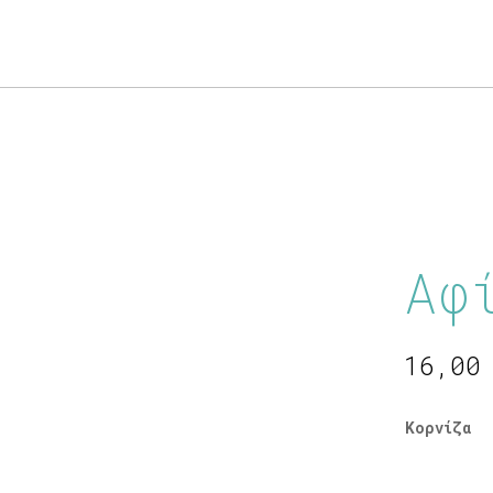
Products
search
Αφ
16,0
Κορνίζα