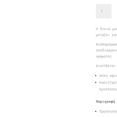
Αφίσα
Πήλιο
ποσότητα
Η δικιά μο
μοιάζει κα
Αναπαραγωγ
σχεδιασμέν
χρώματος.
Διατίθεται
Απλή αφί
Κορνιζαρ
προστατε
Περιγραφή
Πρωτότυπ