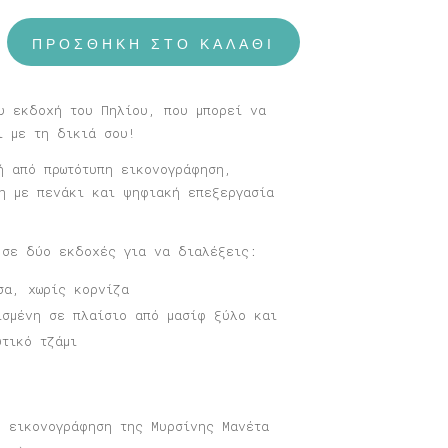
ΠΡΟΣΘΉΚΗ ΣΤΟ ΚΑΛΆΘΙ
υ εκδοχή του Πηλίου, που μπορεί να
ι με τη δικιά σου!
ή από πρωτότυπη εικονογράφηση,
η με πενάκι και ψηφιακή επεξεργασία
 σε δύο εκδοχές για να διαλέξεις:
σα, χωρίς κορνίζα
ισμένη σε πλαίσιο από μασίφ ξύλο και
υτικό τζάμι
η εικονογράφηση της Μυρσίνης Μανέτα