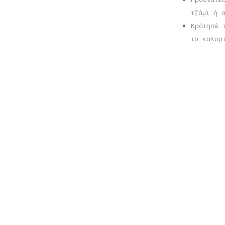
τζάμι ή 
Κράτησέ 
το καλορ
Σχετικά προϊόντα
Αφίσα Εξάρχεια
Α
Price
16,00
€
–
40,00
€
1
range:
16,00 €
through