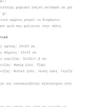
me!)
οιότητας ψηφιακή inkjet εκτύπωση σε ματ
7 gr.
ατικά χρώματα μπορεί να διαφέρουν
από αυτά που φαίνονται στην οθόνη
τικά
ις αφίσας: 29×29 cm.
ις θέματος: 25×25 cm.
ις κορνίζας: 32x32x1.8 cm.
ρνίζας: Μασίφ ξύλο, Τζάμι
ρνίζας: Φυσικό ξύλο, Λευκή λάκα, Γκρίζα
ται και κατασκευάζεται εξολοκλήρου στην
υσε την αφίσα σου μέσα σε κορνίζα με