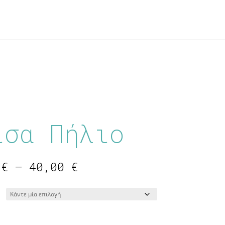
ίσα Πήλιο
Price
0
€
–
40,00
€
range:
16,00 €
through
40,00 €