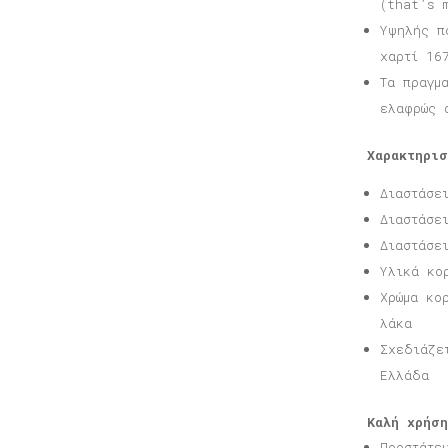
(that’s 
Υψηλής π
χαρτί 16
Τα πραγμ
ελαφρώς 
Χαρακτηρισ
Διαστάσε
Διαστάσε
Διαστάσε
Υλικά κο
Χρώμα κο
λάκα
Σχεδιάζε
Ελλάδα
Καλή χρήση
Προστάτε