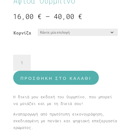
Αφίσα Ουρμπίνο
Price
16,00
€
–
40,00
€
range:
16,00 €
Κορνίζα
through
40,00 €
Αφίσα
Ουρμπίνο
ποσότητα
ΠΡΟΣΘΉΚΗ ΣΤΟ ΚΑΛΆΘΙ
Η δικιά μου εκδοχή του Ουρμπίνο, που μπορεί
να μοιάζει και με τη δικιά σου!
Αναπαραγωγή από πρωτότυπη εικονογράφηση,
σχεδιασμένη με πενάκι και ψηφιακή επεξεργασία
χρώματος.