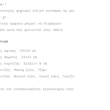
me!)
οιότητας ψηφιακή inkjet εκτύπωση σε ματ
7 gr.
ατικά χρώματα μπορεί να διαφέρουν
από αυτά που φαίνονται στην οθόνη
τικά
ις αφίσας: 29×29 cm.
ις θέματος: 25×25 cm.
ις κορνίζας: 32x32x1.8 cm.
ρνίζας: Μασίφ ξύλο, Τζάμι
ρνίζας: Φυσικό ξύλο, Λευκή λάκα, Γκρίζα
ται και κατασκευάζεται εξολοκλήρου στην