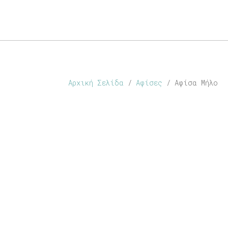
ABOUT
SHOP
PERSONALISED
CONTACT
Αρχική Σελίδα
/
Αφίσες
/ Αφίσα Μήλο