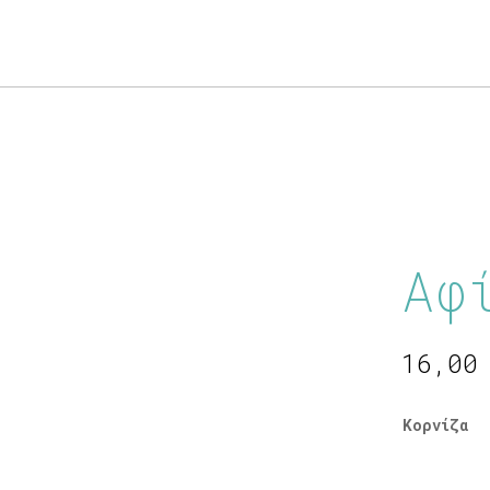
Products
search
Αφ
16,0
Κορνίζα