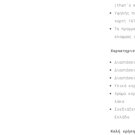
(that’s 
Υψηλής π
χαρτί 16
Τα πραγμ
ελαφρώς 
Χαρακτηρισ
Διαστάσε
Διαστάσε
Διαστάσε
Υλικά κο
Χρώμα κο
λάκα
Σχεδιάζε
Ελλάδα
Καλή χρήση