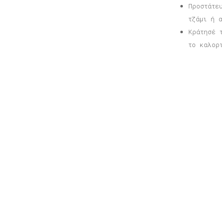
Προστάτε
τζάμι ή 
Κράτησέ 
το καλορ
Σχετικά προϊόντα
Αφίσα Βαρκελώνη
Α
Price
16,00
€
–
40,00
€
1
range:
16,00 €