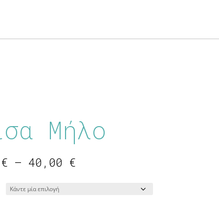
ίσα Μήλο
Price
0
€
–
40,00
€
range:
16,00 €
through
40,00 €