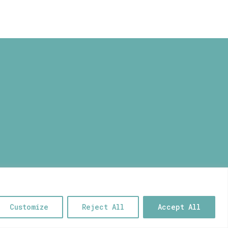
through
40,00 €
Μυρσίνη Μανέτα
 BY FABULOUS
0
Customize
Reject All
Accept All