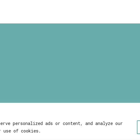
through
40,00 €
ΑΠΟΣΤΟΛΗ & ΕΠΙΣΤΡΟΦΕΣ
ΑΠΟΡΡΗΤΟ ΚΑΙ
ΑΣΦΑΛΕΙΑ
WEB DEVELOPEMENT WITH ♥
serve personalized ads or content, and analyze our
r use of cookies.