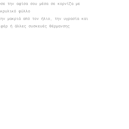
υσε την αφίσα σου μέσα σε κορνίζα με
ακρυλικό φύλλο
την μακριά από τον ήλιο, την υγρασία και
ιφέρ ή άλλες συσκευές θέρμανσης
φίσα Μόναχο
Price
6,00
€
–
40,00
€
range:
16,00 €