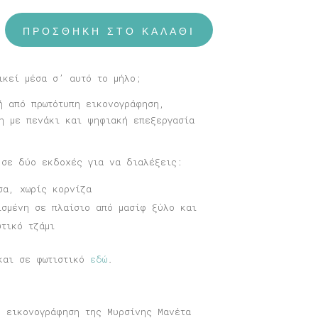
ΠΡΟΣΘΉΚΗ ΣΤΟ ΚΑΛΆΘΙ
ικεί μέσα σ’ αυτό το μήλο;
ή από πρωτότυπη εικονογράφηση,
η με πενάκι και ψηφιακή επεξεργασία
 σε δύο εκδοχές για να διαλέξεις:
σα, χωρίς κορνίζα
ισμένη σε πλαίσιο από μασίφ ξύλο και
υτικό τζάμι
και σε φωτιστικό
εδώ
.
η εικονογράφηση της Μυρσίνης Μανέτα