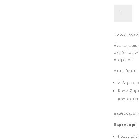
Αφίσα
Μήλο
ποσότητα
Ποιος κατο
Αναπαραγωγ
σχεδιασμέν
χρώματος.
Διατίθεται
Απλή αφί
Κορνιζαρ
προστατε
Διαθέσιμο 
Περιγραφή
Πρωτότυπ