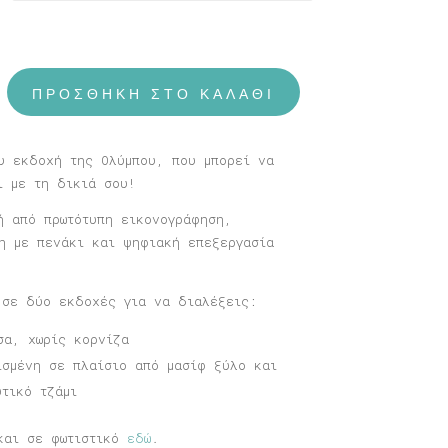
through
40,00 €
ΠΡΟΣΘΉΚΗ ΣΤΟ ΚΑΛΆΘΙ
υ εκδοχή της Ολύμπου, που μπορεί να
ι με τη δικιά σου!
ή από πρωτότυπη εικονογράφηση,
η με πενάκι και ψηφιακή επεξεργασία
 σε δύο εκδοχές για να διαλέξεις:
σα, χωρίς κορνίζα
ισμένη σε πλαίσιο από μασίφ ξύλο και
υτικό τζάμι
και σε φωτιστικό
εδώ
.