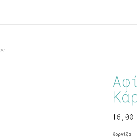
Products
search
ος
Αφ
Κά
16,0
Κορνίζα