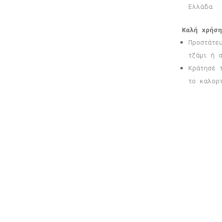
Ελλάδα
Καλή χρήση
Προστάτε
τζάμι ή 
Κράτησέ 
το καλορ
Σχετικά προϊόντα
Αφίσα Αμοργός
Α
Price
16,00
€
–
40,00
€
1