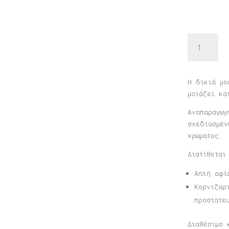
Αφίσα
Κάρπαθος
ποσότητα
Η δικιά μο
μοιάζει κα
Αναπαραγωγ
σχεδιασμέν
χρώματος.
Διατίθεται
Απλή αφί
Κορνιζαρ
προστατε
Διαθέσιμο 