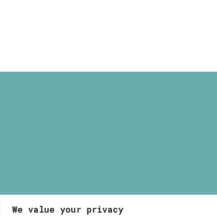
range:
16,00 €
through
40,00 €
We value your privacy