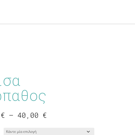
ίσα
ρπαθος
Price
0
€
–
40,00
€
range:
16,00 €