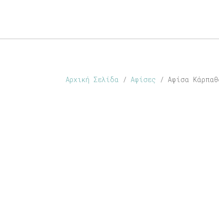
ABOUT
SHOP
PERSONALISED
CONTACT
Αρχική Σελίδα
/
Αφίσες
/ Αφίσα Κάρπαθ