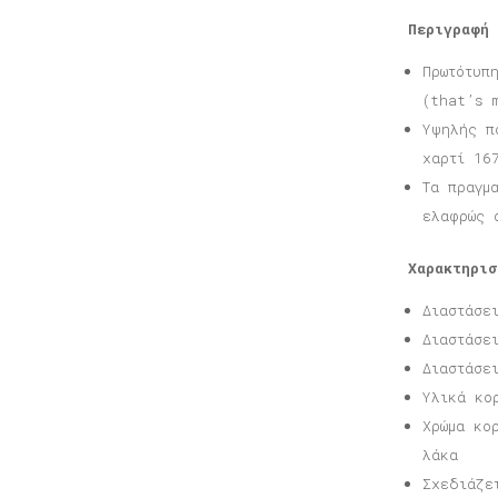
Περιγραφή
Πρωτότυπ
(that’s 
Υψηλής π
χαρτί 16
Τα πραγμ
ελαφρώς 
Χαρακτηρισ
Διαστάσε
Διαστάσε
Διαστάσε
Υλικά κο
Χρώμα κο
λάκα
Σχεδιάζε