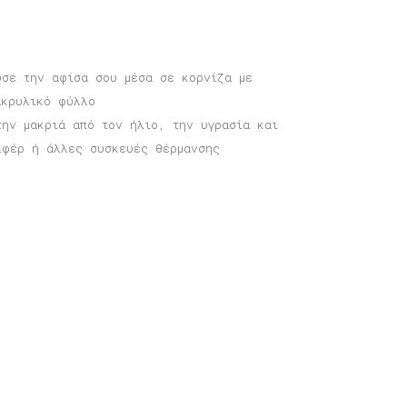
υσε την αφίσα σου μέσα σε κορνίζα με
ακρυλικό φύλλο
την μακριά από τον ήλιο, την υγρασία και
ιφέρ ή άλλες συσκευές θέρμανσης
φίσα Θεσσαλονίκη
Price
6,00
€
–
40,00
€