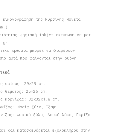
η εικονογράφηση της Μυρσίνης Μανέτα
me!)
οιότητας ψηφιακή inkjet εκτύπωση σε ματ
7 gr.
ατικά χρώματα μπορεί να διαφέρουν
από αυτά που φαίνονται στην οθόνη
τικά
ις αφίσας: 29×29 cm.
ις θέματος: 25×25 cm.
ις κορνίζας: 32x32x1.8 cm.
ρνίζας: Μασίφ ξύλο, Τζάμι
ρνίζας: Φυσικό ξύλο, Λευκή λάκα, Γκρίζα
ται και κατασκευάζεται εξολοκλήρου στην