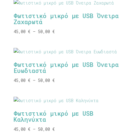
through
50,00 €
Φωτιστικό μικρό με USB Όνειρα
Ζαχαρωτά
Price
45,00
€
–
50,00
€
range:
45,00 €
through
50,00 €
Φωτιστικό μικρό με USB Όνειρα
Ευωδιαστά
Price
45,00
€
–
50,00
€
range:
45,00 €
through
50,00 €
Φωτιστικό μικρό με USB
Καληνύχτα
Price
45,00
€
–
50,00
€