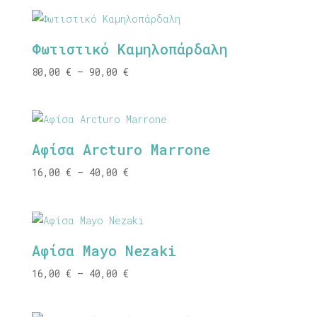
80,00 €
through
90,00 €
Φωτιστικό Καμηλοπάρδαλη
Price
80,00
€
–
90,00
€
range:
80,00 €
through
90,00 €
Αφίσα Arcturo Marrone
Price
16,00
€
–
40,00
€
range:
16,00 €
through
40,00 €
Αφίσα Mayo Nezaki
Price
16,00
€
–
40,00
€
range:
16,00 €