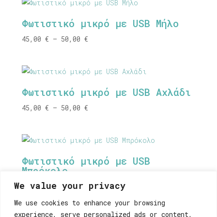
through
40,00 €
Φωτιστικό μικρό με USB Μήλο
Price
45,00
€
–
50,00
€
range:
45,00 €
through
50,00 €
Φωτιστικό μικρό με USB Αχλάδι
Price
45,00
€
–
50,00
€
range:
45,00 €
through
50,00 €
Φωτιστικό μικρό με USB
Μπρόκολο
We value your privacy
Price
45,00
€
–
50,00
€
range:
We use cookies to enhance your browsing
45,00 €
experience, serve personalized ads or content,