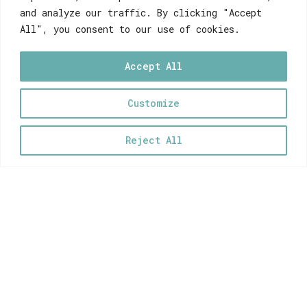
through
and analyze our traffic. By clicking "Accept
50,00 €
All", you consent to our use of cookies.
Φωτιστικό μικρό με USB
Καμηλοπάρδαλη
Accept All
Price
45,00
€
–
50,00
€
range:
45,00 €
Customize
0
through
50,00 €
Reject All
Βιβλιοστάτες Λιοντάρι Κίτρινο
25,00
€
Βιβλιοστάτες Γάτα Πετρόλ
25,00
€