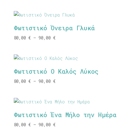
range:
45,00 €
through
50,00 €
Φωτιστικό Όνειρα Γλυκά
Price
80,00
€
–
90,00
€
range:
80,00 €
through
90,00 €
Φωτιστικό Ο Καλός Λύκος
Price
80,00
€
–
90,00
€
range:
80,00 €
through
90,00 €
Φωτιστικό Ένα Μήλο την Ημέρα
Price
80,00
€
–
90,00
€
range: