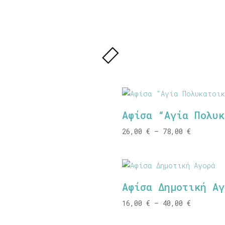
Αφίσα “Αγία Πολυκ
Price
26,00
€
–
78,00
€
range:
26,00 €
through
78,00 €
Αφίσα Δημοτική Αγ
Price
16,00
€
–
40,00
€
range: