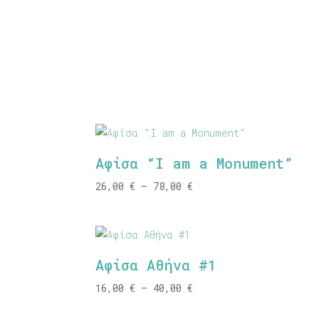
Αφίσα “I am a Monument”
Price
26,00
€
–
78,00
€
range:
26,00 €
through
78,00 €
Αφίσα Αθήνα #1
Price
16,00
€
–
40,00
€
range: