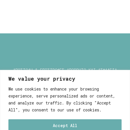
ΑΠΟΣΤΟΛΗ & ΕΠΙΣΤΡΟΦΕΣ
ΑΠΟΡΡΗΤΟ ΚΑΙ ΑΣΦΑΛΕΙΑ
We value your privacy
We use cookies to enhance your browsing
experience, serve personalized ads or content,
Μυρσίνη Μανέτα
and analyze our traffic. By clicking "Accept
Ευαγγελιστρίας 9, 84100
All", you consent to our use of cookies.
Ερμούπολη, Σύρος
Τηλ. 22810.88.069
Accept All